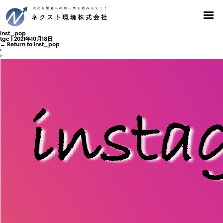
inst_pop
tgc
|
2021年10月18日
←
Return to inst_pop
‹
›