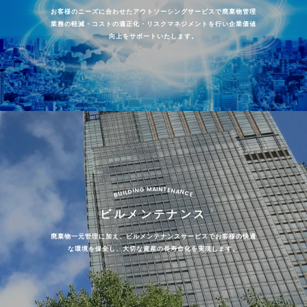
お客様のニーズに合わせたアウトソーシングサービスで廃棄物管理
業務の軽減・コストの適正化・リスクマネジメントを行い企業価値
向上をサポートいたします。
G
T
N
M
I
A
N
E
N
I
D
A
N
L
I
C
U
B
E
ビルメンテナンス
廃棄物一元管理に加え、ビルメンテナンスサービスでお客様の快適
な環境を保全し、大切な資産の長寿命化を実現します。