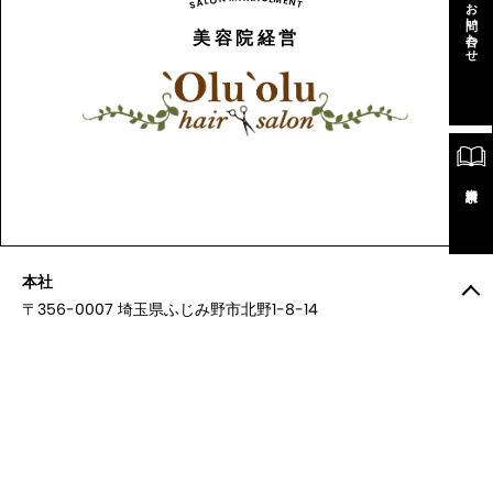
M
O
L
E
お問い合わせ
A
N
S
T
美容院経営
資料請求
本社
〒356-0007 埼玉県ふじみ野市北野1-8-14