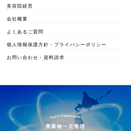
美容院経営
会社概要
よくあるご質問
個人情報保護方針・プライバシーポリシー
お問い合わせ・資料請求
G
M
A
A
N
T
E
E
M
S
E
N
A
W
T
廃棄物一元管理