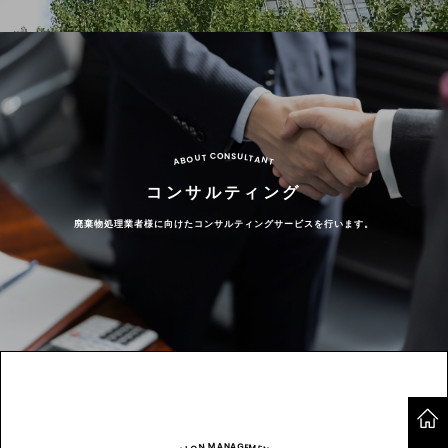
U
C
S
O
N
U
T
L
T
O
A
N
B
A
T
コンサルティング
廃棄物処理業者様に向けたコンサルティングサービスを行います。
G
M
A
A
N
N
E